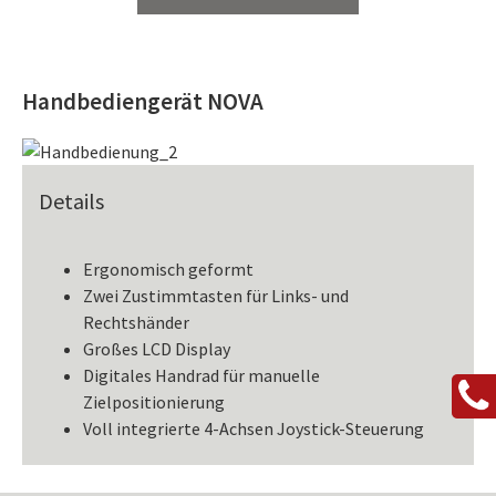
ZK 650 NOVA
Handbediengerät NOVA
Technische Änderungen vorbehalten.
Details
Ergonomisch geformt
Zwei Zustimmtasten für Links- und
Rechtshänder
Großes LCD Display
Digitales Handrad für manuelle
Zielpositionierung
Voll integrierte 4-Achsen Joystick-Steuerung