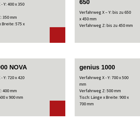
650
- Y: 400 x 350
Verfahrweg X – Y: bis zu 650
Z: 350 mm
x 450 mm
 Breite: 575 x
Verfahrweg Z: bis zu 450 mm
900 NOVA
genius 1000
- Y: 720 x 420
Verfahrweg X - Y: 700 x 500
mm
Z: 400 mm
Verfahrweg Z: 500 mm
 600 x 900 mm
Tisch: Länge x Breite: 900 x
700 mm