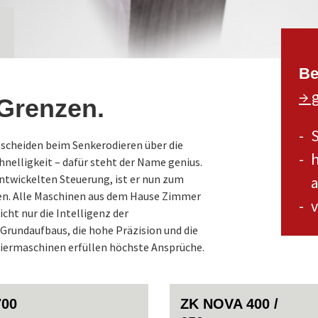
Be
→ 
Grenzen.
S
ntscheiden beim Senkerodieren über die
h
hnelligkeit – dafür steht der Name genius.
entwickelten Steuerung, ist er nun zum
a
n. Alle Maschinen aus dem Hause Zimmer
ht nur die Intelligenz der
 Grundaufbaus, die hohe Präzision und die
ermaschinen erfüllen höchste Ansprüche.
700
ZK NOVA 400 /